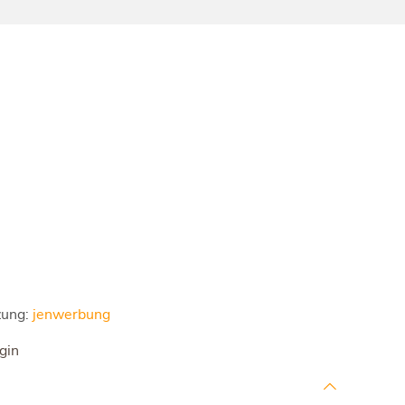
zung:
jenwerbung
gin