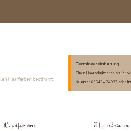
Terminvereinbarung
Einen Haarschnitt erhaltet ihr b
alen Haarfarben bestimmt.
du unter 036424 24937 oder info
Brautfrisuren
Herrenfrisuren