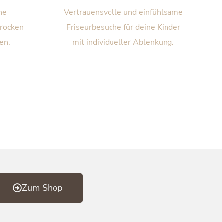
he
Vertrauensvolle und einfühlsame
trocken
Friseurbesuche für deine Kinder
en.
mit individueller Ablenkung.
Zum Shop